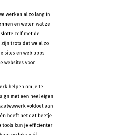
e werken al zo lang in
ennen en weten wat ze
slotte zelf met de
zijn trots dat we al zo
he sites en web apps
e websites voor
erk helpen om je te
sign met een heel eigen
 Maatwwwerk voldoet aan
én heeft net dat beetje
tools kun je efficiënter
hebt op lokale óf