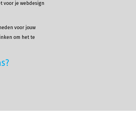
et voor je webdesign
heden voor jouw
inken om het te
ns?