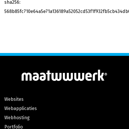
sha256:
568b85fc710e64a5e71a136189a52052cd53f1f932fb5cb434d
®
Websites
Webapplicaties
Webhosting
Portfolio